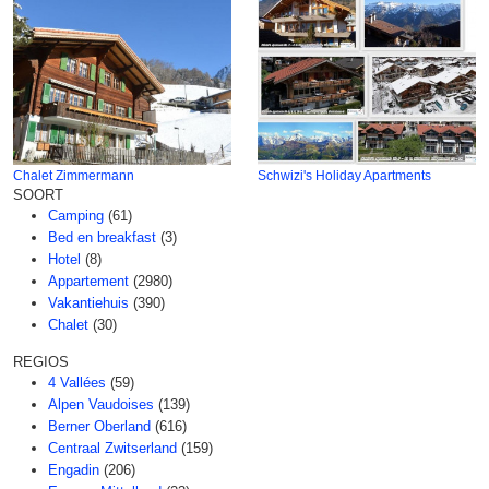
Chalet Zimmermann
Schwizi's Holiday Apartments
SOORT
Camping
(61)
Bed en breakfast
(3)
Hotel
(8)
Appartement
(2980)
Vakantiehuis
(390)
Chalet
(30)
REGIOS
4 Vallées
(59)
Alpen Vaudoises
(139)
Berner Oberland
(616)
Centraal Zwitserland
(159)
Engadin
(206)