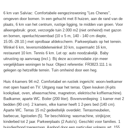
6 km van Salviac: Comfortabele eengezinswoning "Les Chenes",
omgeven door bomen. In een gehucht met 8 huizen, aan de rand van de
plaats, 6 km van het centrum, rustige ligging, te midden van groen. Voor
alleengebruik: groot, verzorgde tuin 2.000 m2 (niet omheind) met gazon
en bomen, openluchtzwembad (10 x 5 m, 140 - 140 cm diepte,
15.05.-28.10.) met oprolbaar afdekscherm. Parkeerplaats op het terrein.
Winkel 6 km, levensmiddelenwinkel 10 km, supermarkt 16 km,
restaurant 10 km. Tennis 6 km. Let op: auto noodzakelijk. Baby
uitrusting op aanvraag (incl.). Bij deze accommodatie zijn meer
vergelijkbare woningen te huur. Object referentie: FR3823.111.1 is
gelegen op hetzelfde terrein. Tuin omheind door een heg.
Huis 4-kamers 94 m2. Comfortabel en rustiek ingericht: woon-/eetkamer
met open haard en TV. Uitgang naar het terras. Open keuken (4-pits
kookplaat, oven, afwasmachine, magnetron, elektrische koffiemachine).
Badkamer, aparte WC. Boiler (200 liter). Bovenverdieping: 1 kamer met 2
bedden (90 cm). 2 kamers, elke kamer heeft 1 2-pers bed (140 cm).
Aparte WC. Terras 15 m2 gedeeltelijk overdekt. Terrasmeubelen,
barbecue, ligstoelen (5). Ter beschikking: wasmachine, strijkijzer,
kinderbed tot 2 jaar. Parkeerplaats (2 Auto's). Geschikt voor families. 1
huisdier/hond toegestaan. Aanbod door een particulier volgens art. 155,