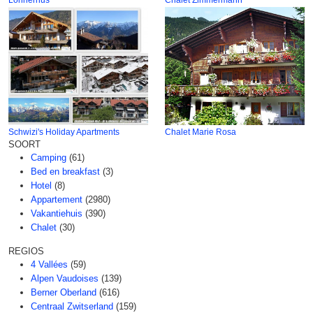
Schwizi's Holiday Apartments
Chalet Marie Rosa
SOORT
Camping
(61)
Bed en breakfast
(3)
Hotel
(8)
Appartement
(2980)
Vakantiehuis
(390)
Chalet
(30)
REGIOS
4 Vallées
(59)
Alpen Vaudoises
(139)
Berner Oberland
(616)
Centraal Zwitserland
(159)