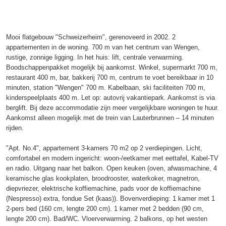
Mooi flatgebouw "Schweizerheim", gerenoveerd in 2002. 2
appartementen in de woning. 700 m van het centrum van Wengen,
rustige, zonnige ligging. In het huis: lift, centrale verwarming.
Boodschappenpakket mogelijk bij aankomst. Winkel, supermarkt 700 m,
restaurant 400 m, bar, bakkerij 700 m, centrum te voet bereikbaar in 10
minuten, station "Wengen" 700 m. Kabelbaan, ski faciliteiten 700 m,
kinderspeelplaats 400 m. Let op: autovrij vakantiepark. Aankomst is via
berglift. Bij deze accommodatie zijn meer vergelijkbare woningen te huur.
Aankomst alleen mogelijk met de trein van Lauterbrunnen – 14 minuten
rijden.
"Apt. No.4", appartement 3-kamers 70 m2 op 2 verdiepingen. Licht,
comfortabel en modern ingericht: woon-/eetkamer met eettafel, Kabel-TV
en radio. Uitgang naar het balkon. Open keuken (oven, afwasmachine, 4
keramische glas kookplaten, broodrooster, waterkoker, magnetron,
diepvriezer, elektrische koffiemachine, pads voor de koffiemachine
(Nespresso) extra, fondue Set (kaas)). Bovenverdieping: 1 kamer met 1
2-pers bed (160 cm, lengte 200 cm). 1 kamer met 2 bedden (90 cm,
lengte 200 cm). Bad/WC. Vloerverwarming. 2 balkons, op het westen