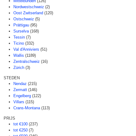
Mittelbünden
(126)
Nordwestschweiz
(2)
Oost Zwitserland
(120)
Ostschweiz
(5)
Prättigau
(95)
Surselva
(168)
Tessin
(7)
Ticino
(332)
Val d'Anniviers
(51)
Wallis
(1189)
Zentralschweiz
(16)
Zürich
(3)
STEDEN
Nendaz
(215)
Zermatt
(146)
Engelberg
(122)
Villars
(115)
Crans-Montana
(113)
PRIJS
tot €100
(237)
tot €250
(7)