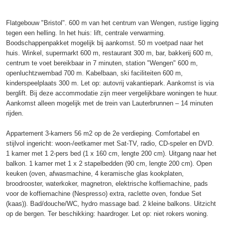
Flatgebouw "Bristol". 600 m van het centrum van Wengen, rustige ligging
tegen een helling. In het huis: lift, centrale verwarming.
Boodschappenpakket mogelijk bij aankomst. 50 m voetpad naar het
huis. Winkel, supermarkt 600 m, restaurant 300 m, bar, bakkerij 600 m,
centrum te voet bereikbaar in 7 minuten, station "Wengen" 600 m,
openluchtzwembad 700 m. Kabelbaan, ski faciliteiten 600 m,
kinderspeelplaats 300 m. Let op: autovrij vakantiepark. Aankomst is via
berglift. Bij deze accommodatie zijn meer vergelijkbare woningen te huur.
Aankomst alleen mogelijk met de trein van Lauterbrunnen – 14 minuten
rijden.
Appartement 3-kamers 56 m2 op de 2e verdieping. Comfortabel en
stijlvol ingericht: woon-/eetkamer met Sat-TV, radio, CD-speler en DVD.
1 kamer met 1 2-pers bed (1 x 160 cm, lengte 200 cm). Uitgang naar het
balkon. 1 kamer met 1 x 2 stapelbedden (90 cm, lengte 200 cm). Open
keuken (oven, afwasmachine, 4 keramische glas kookplaten,
broodrooster, waterkoker, magnetron, elektrische koffiemachine, pads
voor de koffiemachine (Nespresso) extra, raclette oven, fondue Set
(kaas)). Bad/douche/WC, hydro massage bad. 2 kleine balkons. Uitzicht
op de bergen. Ter beschikking: haardroger. Let op: niet rokers woning.