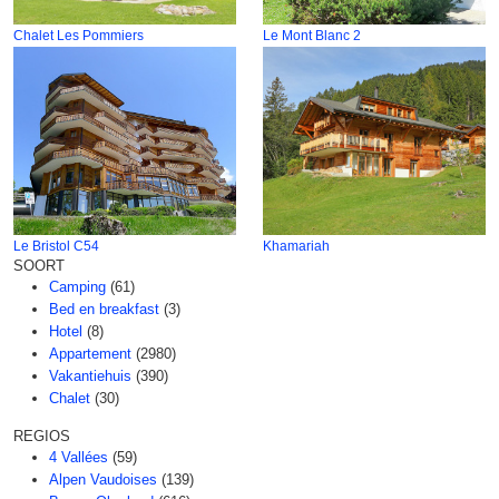
Chalet Les Pommiers
Le Mont Blanc 2
Le Bristol C54
Khamariah
SOORT
Camping
(61)
Bed en breakfast
(3)
Hotel
(8)
Appartement
(2980)
Vakantiehuis
(390)
Chalet
(30)
REGIOS
4 Vallées
(59)
Alpen Vaudoises
(139)