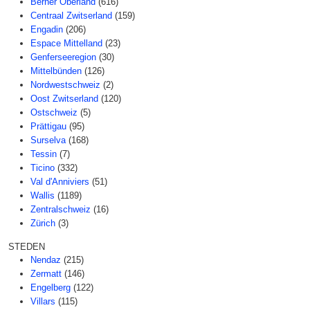
Berner Oberland
(616)
Centraal Zwitserland
(159)
Engadin
(206)
Espace Mittelland
(23)
Genferseeregion
(30)
Mittelbünden
(126)
Nordwestschweiz
(2)
Oost Zwitserland
(120)
Ostschweiz
(5)
Prättigau
(95)
Surselva
(168)
Tessin
(7)
Ticino
(332)
Val d'Anniviers
(51)
Wallis
(1189)
Zentralschweiz
(16)
Zürich
(3)
STEDEN
Nendaz
(215)
Zermatt
(146)
Engelberg
(122)
Villars
(115)