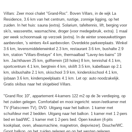
Villars: Zeer mooi chalet "Grand-Roc". Boven Villars, in de wijk La
Residence, 3.6 km van het centrum, rustige, zonnige ligging, op het
zuiden. In het huis: sauna (extra). Solarium, tafeltennis, lift, berging voor
ski's, wasserette, wasmachine, droger (voor medegebruik, extra). 1 maal
per week schoonmaak op verzoek (extra). In de winter sneeuwkettingen
aanbevolen, 's winters 4x4 aanbevolen. Overdekte parkeerplaats. Winkel
3.6 km, levensmiddelenwinkel 2.3 km, restaurant 3.6 km, bushalte 2.9
km, station "Villars-Bretaye" 4 km, thermaalbad "Lavey-les-bains" 19
km. Jachthaven 25 km, golfterrein (18 holes) 8 km, tennishal 4.1 km,
sportcentrum 4.1 km, bergtrein 4 km, skilift 3.5 km, kabelbaan op 2.1
km, skibushalte 2.1 km, skischool 3.9 km, kinderskischool 4.1 km,
ijsbaan 3.6 km, kinderspeelplaats 4.1 km. Let op: auto noodzakelijk.
Gratis skibus naar het skigebied Villars.
"Grand Roc 10", appartement 4-kamers 122 m2 op de 3e verdieping, op
het zuiden gelegen. Comfortabel en mooi ingericht: woon-/eetkamer met
TV (Flatscreen TV), DVD. Uitgang naar het balkon. 1 kamer met
schuifdeur met 2 bedden. Uitgang naar het balkon. 1 kamer met 1 2-pers
bed en bad/WC. 1 kamer met 1 2-pers bed. Open keuken (4-pits
kookplaat, oven, afwasmachine, magnetron, diepvriezer). Douche/WC.
Groot balkon, op het zuiden gelegen en op het westen gelegen.