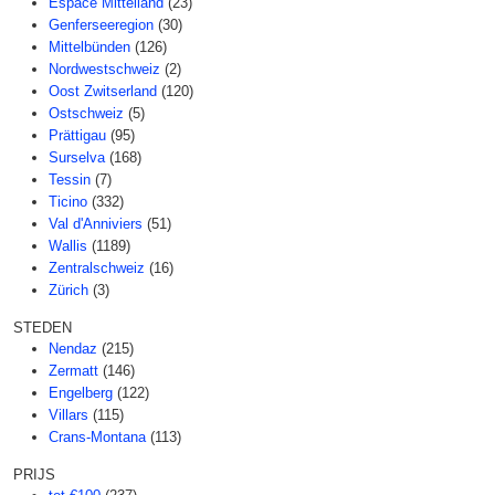
Espace Mittelland
(23)
Genferseeregion
(30)
Mittelbünden
(126)
Nordwestschweiz
(2)
Oost Zwitserland
(120)
Ostschweiz
(5)
Prättigau
(95)
Surselva
(168)
Tessin
(7)
Ticino
(332)
Val d'Anniviers
(51)
Wallis
(1189)
Zentralschweiz
(16)
Zürich
(3)
STEDEN
Nendaz
(215)
Zermatt
(146)
Engelberg
(122)
Villars
(115)
Crans-Montana
(113)
PRIJS