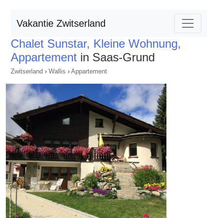
Vakantie Zwitserland
Chalet Sunstar, Kleine Wohnung,
Appartement
in Saas-Grund
Zwitserland
›
Wallis
›
Appartement