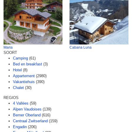
Maria
Cabana Luna
SOORT
Camping
(61)
Bed en breakfast
(3)
Hotel
(8)
Appartement
(2980)
Vakantiehuis
(390)
Chalet
(30)
REGIOS
4 Vallées
(59)
Alpen Vaudoises
(139)
Berner Oberland
(616)
Centraal Zwitserland
(159)
Engadin
(206)