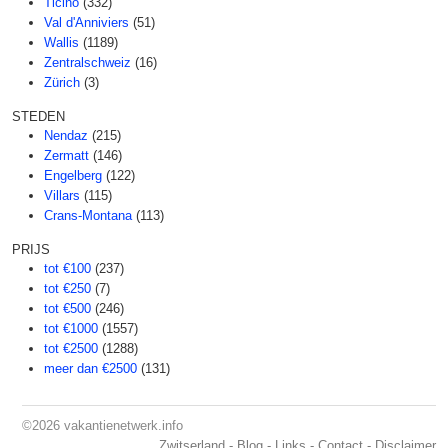
Ticino
(332)
Val d'Anniviers
(51)
Wallis
(1189)
Zentralschweiz
(16)
Zürich
(3)
STEDEN
Nendaz
(215)
Zermatt
(146)
Engelberg
(122)
Villars
(115)
Crans-Montana
(113)
PRIJS
tot €100
(237)
tot €250
(7)
tot €500
(246)
tot €1000
(1557)
tot €2500
(1288)
meer dan €2500
(131)
©2026
vakantienetwerk.info
Zwitserland
-
Blog
-
Links
-
Contact
-
Disclaimer