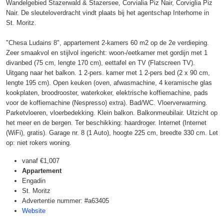
Wandelgebied Stazerwald & Stazersee, Corvialia Piz Nair, Corviglia Piz
Nair. De sleuteloverdracht vindt plaats bij het agentschap Interhome in
St. Moritz.
"Chesa Ludains 8", appartement 2-kamers 60 m2 op de 2e verdieping.
Zeer smaakvol en stijlvol ingericht: woon-/eetkamer met gordijn met 1
divanbed (75 cm, lengte 170 cm), eettafel en TV (Flatscreen TV).
Uitgang naar het balkon. 1 2-pers. kamer met 1 2-pers bed (2 x 90 cm,
lengte 195 cm). Open keuken (oven, afwasmachine, 4 keramische glas
kookplaten, broodrooster, waterkoker, elektrische koffiemachine, pads
voor de koffiemachine (Nespresso) extra). Bad/WC. Vloerverwarming.
Parketvloeren, vloerbedekking. Klein balkon. Balkonmeubilair. Uitzicht op
het meer en de bergen. Ter beschikking: haardroger. Internet (Internet
(WiFi), gratis). Garage nr. 8 (1 Auto), hoogte 225 cm, breedte 330 cm. Let
op: niet rokers woning.
vanaf
€1,007
Appartement
Engadin
St. Moritz
Advertentie nummer: #a63405
Website