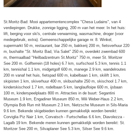
St.Moritz-Bad: Mooi appartementencomplex "Chesa Ludains", van 4
verdiepingen. Drukke, zonnige ligging, 200 m van het meer. In het huis:
lift, berging voor ski's, centrale verwarming, wasmachine, droger (voor
medegebruik, extra). Gemeenschappelijke garage nr. 8. Winkel,
supermarkt 50 m, restaurant, bar 250 m, bakkerij 200 m, fietsverhuur 220
m, bushalte "St. Moritz Bad, Via Salet" 250 m, overdekt zwembad 600
m, thermaalbad "Heilbadzentrum St.Moritz" 750 m, meer St. Moritzer
See 200 m. Golfterrein (18 holes) 6.7 km, surfschool 5.3 km, tennis 1.1
km, tennishal 1.1 km, midgetgolf 600 m, manege 2.9 km, wandelroutes
200 m vanaf het huis, fietspad 600 m, kabelbaan 1 km, skilift 1 km,
skipisten 1 km, skiverhuur 400 m, skibushalte 250 m, skischool 1.7 km,
kinderskischool 1.7 km, rodelbaan 5 km, langlaufloipe 600 m, ijsbaan
100 m, kinderspeelplaats 800 m. Attracties in de buurt: Segantini
Museum 1.9 km, Engadiner Museum 850 m, Mili Weber-Haus 2.2 km,
Olympia Bob Run mit Museum 2.3 km, Nietzsche Museum in Sils-Maria
9.6 km. Bekende skigebieden kunnen gemakkelijk worden bereikt:
Corviglia Piz Nair 1 km, Corvatsch - Furtschellas 6.6 km, Diavolezza -
Lagalb 19 km. Bekende meren kunnen gemakkelijk worden bereikt: St.
Moritzer See 200 m, Silvaplaner See 5.3 km, Silser See 9.6 km.