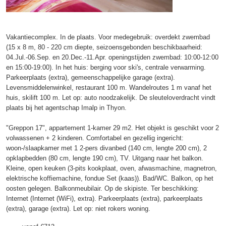
Vakantiecomplex. In de plaats. Voor medegebruik: overdekt zwembad
(15 x 8 m, 80 - 220 cm diepte, seizoensgebonden beschikbaarheid:
04.Jul.-06.Sep. en 20.Dec.-11.Apr. openingstijden zwembad: 10:00-12:00
en 15:00-19:00). In het huis: berging voor ski's, centrale verwarming.
Parkeerplaats (extra), gemeenschappelijke garage (extra).
Levensmiddelenwinkel, restaurant 100 m. Wandelroutes 1 m vanaf het
huis, skilift 100 m. Let op: auto noodzakelijk. De sleuteloverdracht vindt
plaats bij het agentschap Imalp in Thyon.
"Greppon 17", appartement 1-kamer 29 m2. Het objekt is geschikt voor 2
volwassenen + 2 kinderen. Comfortabel en gezellig ingericht:
woon-/slaapkamer met 1 2-pers divanbed (140 cm, lengte 200 cm), 2
opklapbedden (80 cm, lengte 190 cm), TV. Uitgang naar het balkon.
Kleine, open keuken (3-pits kookplaat, oven, afwasmachine, magnetron,
elektrische koffiemachine, fondue Set (kaas)). Bad/WC. Balkon, op het
oosten gelegen. Balkonmeubilair. Op de skipiste. Ter beschikking:
Internet (Internet (WiFi), extra). Parkeerplaats (extra), parkeerplaats
(extra), garage (extra). Let op: niet rokers woning.