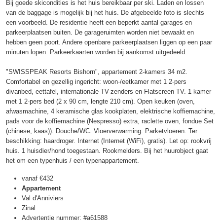
Bij goede skicondities is het huis bereikbaar per ski. Laden en lossen
van de baggage is mogelijk bij het huis. De afgebeelde foto is slechts
een voorbeeld. De residentie heeft een beperkt aantal garages en
parkeerplaatsen buiten. De garageruimten worden niet bewaakt en
hebben geen poort. Andere openbare parkeerplaatsen liggen op een paar
minuten lopen. Parkeerkaarten worden bij aankomst uitgedeeld.
"SWISSPEAK Resorts Bishorn", appartement 2-kamers 34 m2.
Comfortabel en gezellig ingericht: woon-/eetkamer met 1 2-pers
divanbed, eettafel, internationale TV-zenders en Flatscreen TV. 1 kamer
met 1 2-pers bed (2 x 90 cm, lengte 210 cm). Open keuken (oven,
afwasmachine, 4 keramische glas kookplaten, elektrische koffiemachine,
pads voor de koffiemachine (Nespresso) extra, raclette oven, fondue Set
(chinese, kaas)). Douche/WC. Vloerverwarming. Parketvloeren. Ter
beschikking: haardroger. Internet (Internet (WiFi), gratis). Let op: rookvrij
huis. 1 huisdier/hond toegestaan. Rookmelders. Bij het huurobject gaat
het om een typenhuis / een typenappartement.
vanaf
€432
Appartement
Val d'Anniviers
Zinal
Advertentie nummer: #a61588