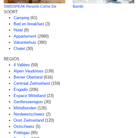
SWISSPEAK Resorts Corne De
Bambi
SOORT
Camping
(61)
Bed en breakfast
(3)
Hotel
(8)
Appartement
(2980)
Vakantiehuis
(390)
Chalet
(30)
REGIOS
4 Vallées
(59)
Alpen Vaudoises
(139)
Berner Oberland
(616)
Centraal Zwitserland
(159)
Engadin
(206)
Espace Mittelland
(23)
Genferseeregion
(30)
Mittelbünden
(126)
Nordwestschweiz
(2)
Oost Zwitserland
(120)
Ostschweiz
(5)
Prättigau
(95)