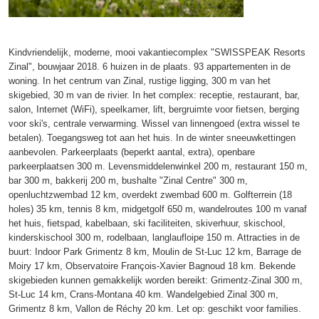
Kindvriendelijk, moderne, mooi vakantiecomplex "SWISSPEAK Resorts
Zinal", bouwjaar 2018. 6 huizen in de plaats. 93 appartementen in de
woning. In het centrum van Zinal, rustige ligging, 300 m van het
skigebied, 30 m van de rivier. In het complex: receptie, restaurant, bar,
salon, Internet (WiFi), speelkamer, lift, bergruimte voor fietsen, berging
voor ski's, centrale verwarming. Wissel van linnengoed (extra wissel te
betalen). Toegangsweg tot aan het huis. In de winter sneeuwkettingen
aanbevolen. Parkeerplaats (beperkt aantal, extra), openbare
parkeerplaatsen 300 m. Levensmiddelenwinkel 200 m, restaurant 150 m,
bar 300 m, bakkerij 200 m, bushalte "Zinal Centre" 300 m,
openluchtzwembad 12 km, overdekt zwembad 600 m. Golfterrein (18
holes) 35 km, tennis 8 km, midgetgolf 650 m, wandelroutes 100 m vanaf
het huis, fietspad, kabelbaan, ski faciliteiten, skiverhuur, skischool,
kinderskischool 300 m, rodelbaan, langlaufloipe 150 m. Attracties in de
buurt: Indoor Park Grimentz 8 km, Moulin de St-Luc 12 km, Barrage de
Moiry 17 km, Observatoire François-Xavier Bagnoud 18 km. Bekende
skigebieden kunnen gemakkelijk worden bereikt: Grimentz-Zinal 300 m,
St-Luc 14 km, Crans-Montana 40 km. Wandelgebied Zinal 300 m,
Grimentz 8 km, Vallon de Réchy 20 km. Let op: geschikt voor families.