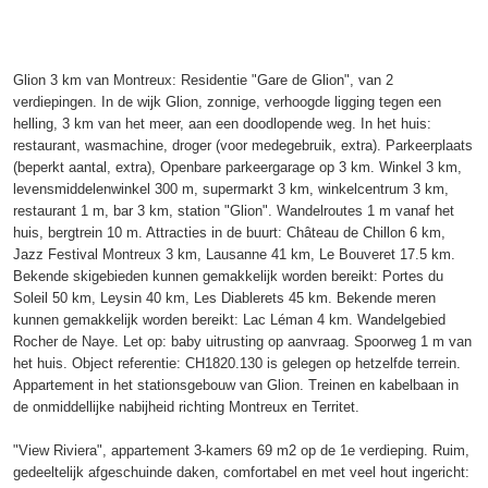
Glion 3 km van Montreux: Residentie "Gare de Glion", van 2
verdiepingen. In de wijk Glion, zonnige, verhoogde ligging tegen een
helling, 3 km van het meer, aan een doodlopende weg. In het huis:
restaurant, wasmachine, droger (voor medegebruik, extra). Parkeerplaats
(beperkt aantal, extra), Openbare parkeergarage op 3 km. Winkel 3 km,
levensmiddelenwinkel 300 m, supermarkt 3 km, winkelcentrum 3 km,
restaurant 1 m, bar 3 km, station "Glion". Wandelroutes 1 m vanaf het
huis, bergtrein 10 m. Attracties in de buurt: Château de Chillon 6 km,
Jazz Festival Montreux 3 km, Lausanne 41 km, Le Bouveret 17.5 km.
Bekende skigebieden kunnen gemakkelijk worden bereikt: Portes du
Soleil 50 km, Leysin 40 km, Les Diablerets 45 km. Bekende meren
kunnen gemakkelijk worden bereikt: Lac Léman 4 km. Wandelgebied
Rocher de Naye. Let op: baby uitrusting op aanvraag. Spoorweg 1 m van
het huis. Object referentie: CH1820.130 is gelegen op hetzelfde terrein.
Appartement in het stationsgebouw van Glion. Treinen en kabelbaan in
de onmiddellijke nabijheid richting Montreux en Territet.
"View Riviera", appartement 3-kamers 69 m2 op de 1e verdieping. Ruim,
gedeeltelijk afgeschuinde daken, comfortabel en met veel hout ingericht: