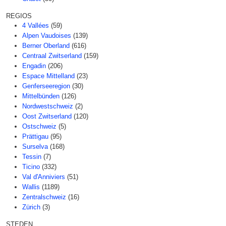
REGIOS
4 Vallées
(59)
Alpen Vaudoises
(139)
Berner Oberland
(616)
Centraal Zwitserland
(159)
Engadin
(206)
Espace Mittelland
(23)
Genferseeregion
(30)
Mittelbünden
(126)
Nordwestschweiz
(2)
Oost Zwitserland
(120)
Ostschweiz
(5)
Prättigau
(95)
Surselva
(168)
Tessin
(7)
Ticino
(332)
Val d'Anniviers
(51)
Wallis
(1189)
Zentralschweiz
(16)
Zürich
(3)
STEDEN