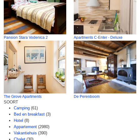
Pansion Stara Vodenica 2
Apartments C-Enter - Deluxe
The Grove Apartments
De Perenboom
SOORT
Camping
(61)
Bed en breakfast
(3)
Hotel
(8)
Appartement
(2980)
Vakantiehuis
(390)
Chalet
(30)