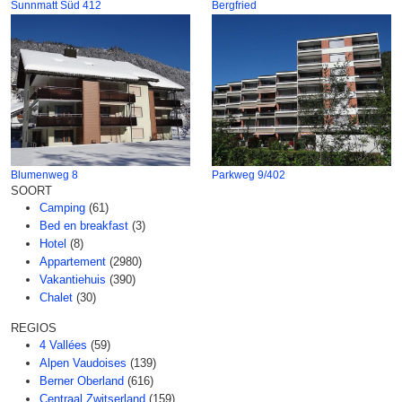
Sunnmatt Süd 412
Bergfried
Blumenweg 8
Parkweg 9/402
SOORT
Camping
(61)
Bed en breakfast
(3)
Hotel
(8)
Appartement
(2980)
Vakantiehuis
(390)
Chalet
(30)
REGIOS
4 Vallées
(59)
Alpen Vaudoises
(139)
Berner Oberland
(616)
Centraal Zwitserland
(159)