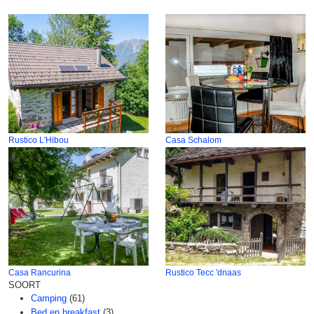
Rustico L'Hibou
Casa Schalom
Casa Rancurina
Rustico Tecc 'dnaas
SOORT
Camping
(61)
Bed en breakfast
(3)