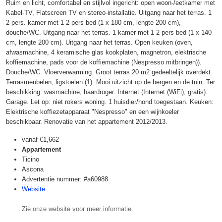
Ruim en licht, comfortabel en stijlvol ingericht: open woon-/eetkamer met
Kabel-TV, Flatscreen TV en stereo-installatie. Uitgang naar het terras. 1
2-pers. kamer met 1 2-pers bed (1 x 180 cm, lengte 200 cm),
douche/WC. Uitgang naar het terras. 1 kamer met 1 2-pers bed (1 x 140
cm, lengte 200 cm). Uitgang naar het terras. Open keuken (oven,
afwasmachine, 4 keramische glas kookplaten, magnetron, elektrische
koffiemachine, pads voor de koffiemachine (Nespresso mitbringen)).
Douche/WC. Vloerverwarming. Groot terras 20 m2 gedeeltelijk overdekt.
Terrasmeubelen, ligstoelen (1). Mooi uitzicht op de bergen en de tuin. Ter
beschikking: wasmachine, haardroger. Internet (Internet (WiFi), gratis).
Garage. Let op: niet rokers woning. 1 huisdier/hond toegestaan. Keuken:
Elektrische koffiezetapparaat "Nespresso" en een wijnkoeler
beschikbaar. Renovatie van het appartement 2012/2013.
vanaf
€1,662
Appartement
Ticino
Ascona
Advertentie nummer: #a60988
Website
Zie onze website voor meer informatie.