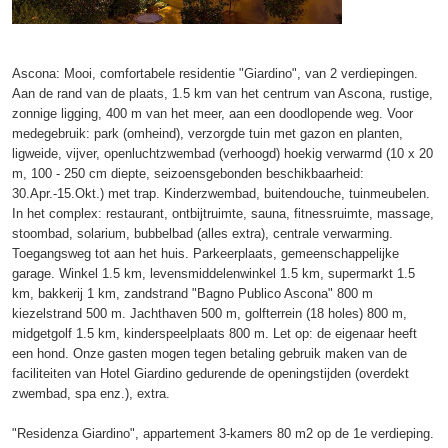
Ascona: Mooi, comfortabele residentie "Giardino", van 2 verdiepingen.
Aan de rand van de plaats, 1.5 km van het centrum van Ascona, rustige,
zonnige ligging, 400 m van het meer, aan een doodlopende weg. Voor
medegebruik: park (omheind), verzorgde tuin met gazon en planten,
ligweide, vijver, openluchtzwembad (verhoogd) hoekig verwarmd (10 x 20
m, 100 - 250 cm diepte, seizoensgebonden beschikbaarheid:
30.Apr.-15.Okt.) met trap. Kinderzwembad, buitendouche, tuinmeubelen.
In het complex: restaurant, ontbijtruimte, sauna, fitnessruimte, massage,
stoombad, solarium, bubbelbad (alles extra), centrale verwarming.
Toegangsweg tot aan het huis. Parkeerplaats, gemeenschappelijke
garage. Winkel 1.5 km, levensmiddelenwinkel 1.5 km, supermarkt 1.5
km, bakkerij 1 km, zandstrand "Bagno Publico Ascona" 800 m
kiezelstrand 500 m. Jachthaven 500 m, golfterrein (18 holes) 800 m,
midgetgolf 1.5 km, kinderspeelplaats 800 m. Let op: de eigenaar heeft
een hond. Onze gasten mogen tegen betaling gebruik maken van de
faciliteiten van Hotel Giardino gedurende de openingstijden (overdekt
zwembad, spa enz.), extra.
"Residenza Giardino", appartement 3-kamers 80 m2 op de 1e verdieping.