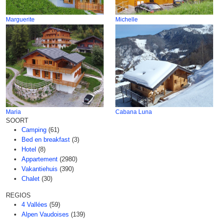
Marguerite
Michelle
Maria
Cabana Luna
SOORT
Camping
(61)
Bed en breakfast
(3)
Hotel
(8)
Appartement
(2980)
Vakantiehuis
(390)
Chalet
(30)
REGIOS
4 Vallées
(59)
Alpen Vaudoises
(139)