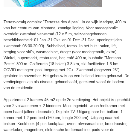
Terrasvormig complex "Terrasse des Alpes". In de wijk Marigny, 400 m
van het centrum van Montana, zonnige ligging. Voor medegebruik:
overdekt zwembad verwarmd (12 x 5 m, seizoensgebonden
beschikbaarheid: 01.Jan.-31.Okt. en 01.Dec.-31.Dec. openingstijden
zwembad: 08:00-20:00). Bubbelbad, terras. In het huis: salon, lift,
berging voor ski's, wasmachine, droger (voor medegebruik, extra).
Winkel, supermarkt, restaurant, bar, café 400 m, bushalte "Montana
Poste" 300 m. Golfterrein (18 holes) 3.8 km, ski faciliteiten 1.5 km.
COVID metingen: pool toegang met 2G+. Zwembad (ongeveer 26°)
gesloten in november. Het gebouw is op een hellend terrein gebouwd. De
verdiepingen zijn als niveaus gehandhaafd, gerekend vanaf de bodem
van de residentie.
Appartement 2-kamers 45 m2 op de 2e verdieping. Het objekt is geschikt
voor 2 volwassenen + 2 kinderen. Mooi ingericht: woon-/eetkamer met
open haard (alleen decoratie), Digitale TV. Uitgang naar het balkon. 1
kamer met 1 2-pers bed (160 cm, lengte 200 cm). Uitgang naar het
balkon. Kookhoek (4-pits kookplaat, oven, afwasmachine, broodrooster,
waterkoker, magnetron, elektrische koffiemachine, pads voor de