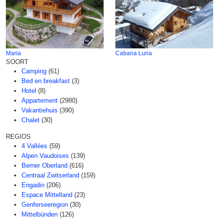
Maria
Cabana Luna
SOORT
Camping
(61)
Bed en breakfast
(3)
Hotel
(8)
Appartement
(2980)
Vakantiehuis
(390)
Chalet
(30)
REGIOS
4 Vallées
(59)
Alpen Vaudoises
(139)
Berner Oberland
(616)
Centraal Zwitserland
(159)
Engadin
(206)
Espace Mittelland
(23)
Genferseeregion
(30)
Mittelbünden
(126)