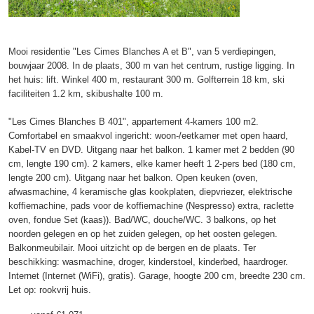
Mooi residentie "Les Cimes Blanches A et B", van 5 verdiepingen,
bouwjaar 2008. In de plaats, 300 m van het centrum, rustige ligging. In
het huis: lift. Winkel 400 m, restaurant 300 m. Golfterrein 18 km, ski
faciliteiten 1.2 km, skibushalte 100 m.
"Les Cimes Blanches B 401", appartement 4-kamers 100 m2.
Comfortabel en smaakvol ingericht: woon-/eetkamer met open haard,
Kabel-TV en DVD. Uitgang naar het balkon. 1 kamer met 2 bedden (90
cm, lengte 190 cm). 2 kamers, elke kamer heeft 1 2-pers bed (180 cm,
lengte 200 cm). Uitgang naar het balkon. Open keuken (oven,
afwasmachine, 4 keramische glas kookplaten, diepvriezer, elektrische
koffiemachine, pads voor de koffiemachine (Nespresso) extra, raclette
oven, fondue Set (kaas)). Bad/WC, douche/WC. 3 balkons, op het
noorden gelegen en op het zuiden gelegen, op het oosten gelegen.
Balkonmeubilair. Mooi uitzicht op de bergen en de plaats. Ter
beschikking: wasmachine, droger, kinderstoel, kinderbed, haardroger.
Internet (Internet (WiFi), gratis). Garage, hoogte 200 cm, breedte 230 cm.
Let op: rookvrij huis.