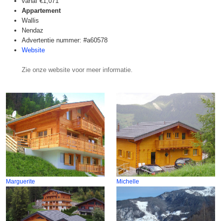
vanaf
€1,071
Appartement
Wallis
Nendaz
Advertentie nummer: #a60578
Website
Zie onze website voor meer informatie.
Marguerite
Michelle