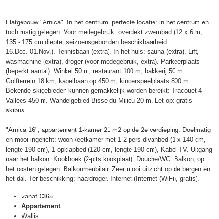
Flatgebouw "Arnica". In het centrum, perfecte locatie: in het centrum en
toch rustig gelegen. Voor medegebruik: overdekt zwembad (12 x 6 m,
135 - 175 cm diepte, seizoensgebonden beschikbaarheid:
16.Dec.-01.Nov.). Tennisbaan (extra). In het huis: sauna (extra). Lift,
wasmachine (extra), droger (voor medegebruik, extra). Parkeerplaats
(beperkt aantal). Winkel 50 m, restaurant 100 m, bakkerij 50 m.
Golfterrein 18 km, kabelbaan op 450 m, kinderspeelplaats 800 m.
Bekende skigebieden kunnen gemakkelijk worden bereikt: Tracouet 4
Vallées 450 m. Wandelgebied Bisse du Milieu 20 m. Let op: gratis
skibus.
"Arnica 16", appartement 1-kamer 21 m2 op de 2e verdieping. Doelmatig
en mooi ingericht: woon-/eetkamer met 1 2-pers divanbed (1 x 140 cm,
lengte 190 cm), 1 opklapbed (120 cm, lengte 190 cm), Kabel-TV. Uitgang
naar het balkon. Kookhoek (2-pits kookplaat). Douche/WC. Balkon, op
het oosten gelegen. Balkonmeubilair. Zeer mooi uitzicht op de bergen en
het dal. Ter beschikking: haardroger. Internet (Internet (WiFi), gratis).
vanaf
€365
Appartement
Wallis