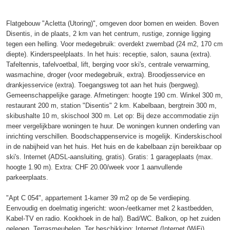
Flatgebouw "Acletta (Utoring)", omgeven door bomen en weiden. Boven
Disentis, in de plaats, 2 km van het centrum, rustige, zonnige ligging
tegen een helling. Voor medegebruik: overdekt zwembad (24 m2, 170 cm
diepte). Kinderspeelplaats. In het huis: receptie, salon, sauna (extra).
Tafeltennis, tafelvoetbal, lift, berging voor ski's, centrale verwarming,
wasmachine, droger (voor medegebruik, extra). Broodjesservice en
drankjesservice (extra). Toegangsweg tot aan het huis (bergweg).
Gemeenschappelijke garage. Afmetingen: hoogte 190 cm. Winkel 300 m,
restaurant 200 m, station "Disentis" 2 km. Kabelbaan, bergtrein 300 m,
skibushalte 10 m, skischool 300 m. Let op: Bij deze accommodatie zijn
meer vergelijkbare woningen te huur. De woningen kunnen onderling van
inrichting verschillen. Boodschappenservice is mogelijk. Kinderskischool
in de nabijheid van het huis. Het huis en de kabelbaan zijn bereikbaar op
ski's. Internet (ADSL-aansluiting, gratis). Gratis: 1 garageplaats (max.
hoogte 1.90 m). Extra: CHF 20.00/week voor 1 aanvullende
parkeerplaats.
"Apt C 054", appartement 1-kamer 39 m2 op de 5e verdieping.
Eenvoudig en doelmatig ingericht: woon-/eetkamer met 2 kastbedden,
Kabel-TV en radio. Kookhoek in de hal). Bad/WC. Balkon, op het zuiden
gelegen. Terrasmeubelen. Ter beschikking: Internet (Internet (WiFi),