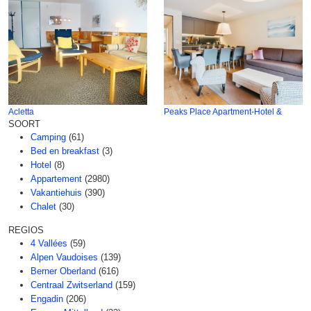
Acletta
Peaks Place Apartment-Hotel &
SOORT
Camping
(61)
Bed en breakfast
(3)
Hotel
(8)
Appartement
(2980)
Vakantiehuis
(390)
Chalet
(30)
REGIOS
4 Vallées
(59)
Alpen Vaudoises
(139)
Berner Oberland
(616)
Centraal Zwitserland
(159)
Engadin
(206)