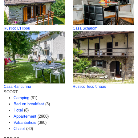
Rustico L'Hibou
Casa Schalom
Casa Rancurina
Rustico Tecc 'dnaas
SOORT
Camping
(61)
Bed en breakfast
(3)
Hotel
(8)
Appartement
(2980)
Vakantiehuis
(390)
Chalet
(30)