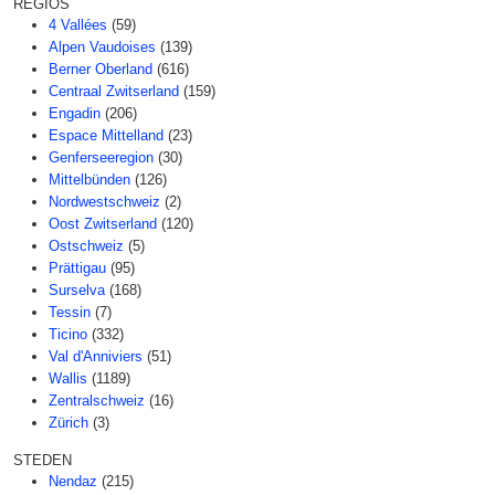
REGIOS
4 Vallées
(59)
Alpen Vaudoises
(139)
Berner Oberland
(616)
Centraal Zwitserland
(159)
Engadin
(206)
Espace Mittelland
(23)
Genferseeregion
(30)
Mittelbünden
(126)
Nordwestschweiz
(2)
Oost Zwitserland
(120)
Ostschweiz
(5)
Prättigau
(95)
Surselva
(168)
Tessin
(7)
Ticino
(332)
Val d'Anniviers
(51)
Wallis
(1189)
Zentralschweiz
(16)
Zürich
(3)
STEDEN
Nendaz
(215)