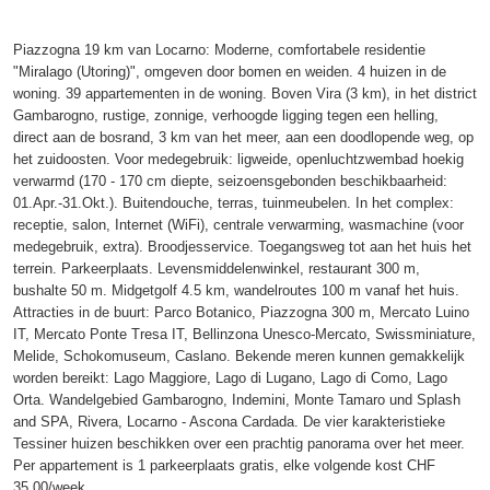
Piazzogna 19 km van Locarno: Moderne, comfortabele residentie
"Miralago (Utoring)", omgeven door bomen en weiden. 4 huizen in de
woning. 39 appartementen in de woning. Boven Vira (3 km), in het district
Gambarogno, rustige, zonnige, verhoogde ligging tegen een helling,
direct aan de bosrand, 3 km van het meer, aan een doodlopende weg, op
het zuidoosten. Voor medegebruik: ligweide, openluchtzwembad hoekig
verwarmd (170 - 170 cm diepte, seizoensgebonden beschikbaarheid:
01.Apr.-31.Okt.). Buitendouche, terras, tuinmeubelen. In het complex:
receptie, salon, Internet (WiFi), centrale verwarming, wasmachine (voor
medegebruik, extra). Broodjesservice. Toegangsweg tot aan het huis het
terrein. Parkeerplaats. Levensmiddelenwinkel, restaurant 300 m,
bushalte 50 m. Midgetgolf 4.5 km, wandelroutes 100 m vanaf het huis.
Attracties in de buurt: Parco Botanico, Piazzogna 300 m, Mercato Luino
IT, Mercato Ponte Tresa IT, Bellinzona Unesco-Mercato, Swissminiature,
Melide, Schokomuseum, Caslano. Bekende meren kunnen gemakkelijk
worden bereikt: Lago Maggiore, Lago di Lugano, Lago di Como, Lago
Orta. Wandelgebied Gambarogno, Indemini, Monte Tamaro und Splash
and SPA, Rivera, Locarno - Ascona Cardada. De vier karakteristieke
Tessiner huizen beschikken over een prachtig panorama over het meer.
Per appartement is 1 parkeerplaats gratis, elke volgende kost CHF
35.00/week.