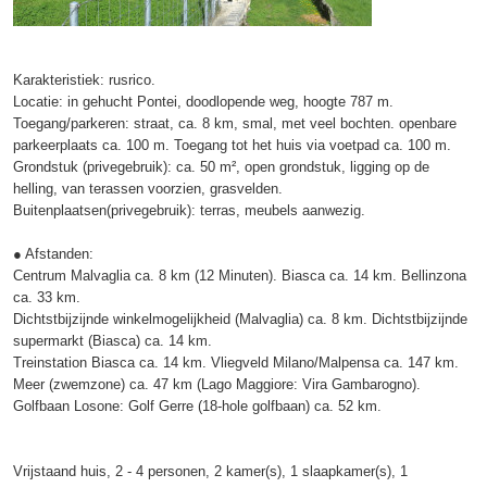
Karakteristiek: rusrico.
Locatie: in gehucht Pontei, doodlopende weg, hoogte 787 m.
Toegang/parkeren: straat, ca. 8 km, smal, met veel bochten. openbare
parkeerplaats ca. 100 m. Toegang tot het huis via voetpad ca. 100 m.
Grondstuk (privegebruik): ca. 50 m², open grondstuk, ligging op de
helling, van terassen voorzien, grasvelden.
Buitenplaatsen(privegebruik): terras, meubels aanwezig.
● Afstanden:
Centrum Malvaglia ca. 8 km (12 Minuten). Biasca ca. 14 km. Bellinzona
ca. 33 km.
Dichtstbijzijnde winkelmogelijkheid (Malvaglia) ca. 8 km. Dichtstbijzijnde
supermarkt (Biasca) ca. 14 km.
Treinstation Biasca ca. 14 km. Vliegveld Milano/Malpensa ca. 147 km.
Meer (zwemzone) ca. 47 km (Lago Maggiore: Vira Gambarogno).
Golfbaan Losone: Golf Gerre (18-hole golfbaan) ca. 52 km.
Vrijstaand huis, 2 - 4 personen, 2 kamer(s), 1 slaapkamer(s), 1