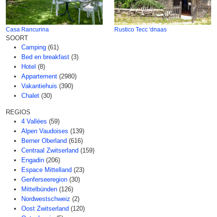
Casa Rancurina
Rustico Tecc 'dnaas
SOORT
Camping
(61)
Bed en breakfast
(3)
Hotel
(8)
Appartement
(2980)
Vakantiehuis
(390)
Chalet
(30)
REGIOS
4 Vallées
(59)
Alpen Vaudoises
(139)
Berner Oberland
(616)
Centraal Zwitserland
(159)
Engadin
(206)
Espace Mittelland
(23)
Genferseeregion
(30)
Mittelbünden
(126)
Nordwestschweiz
(2)
Oost Zwitserland
(120)