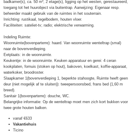
badkamer(s), ca. 50 m², 2 etage(s), ligging op het westen, gerestaureerd,
toegang tot het huurobject via buitentrap. Aanwijzing: Eigenaar resp.
beheerder maakt gebruik van de ruimtes in het souterrain.
Inrichting: rustikaal, tegelbodem, houten vloer.
Faciliteiten: sateliet-tv; radio; elektrische verwarming.
Indeling Ruimte:
Woonruimte(bovenparterre): haard. Van woonruimte wenteltrap (smal)
naar de bovenverdieping.
Eetplaats: in de woonruimte.
Keukentje: in de woonruimte. Keuken apparatuur en gerei: 4 ceran
kookplaten, fornuis (stoken op hout), bakoven, koelkast, koffie-apparaat,
waterkoker, broodroster.
Slaapkamer 1(bovenverdieping 1, beperkte stahoogte, Ruimte heeft geen
deur (niet mogelijk af te sluiten)): tweepersoonsbed, frans bed (1,60 m
breed).
Sanitair 1(bovenparterre): douche, WC.
Belangrijke informatie: Op de wenteltrap moet men zich kort bukken voor
twee grote houten balken.
vanaf
€633
Vakantiehuis
Ticino