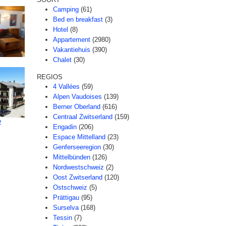
Camping
(61)
Bed en breakfast
(3)
Hotel
(8)
Appartement
(2980)
Vakantiehuis
(390)
Chalet
(30)
REGIOS
4 Vallées
(59)
Alpen Vaudoises
(139)
Berner Oberland
(616)
Centraal Zwitserland
(159)
2
Engadin
(206)
Espace Mittelland
(23)
Genferseeregion
(30)
Mittelbünden
(126)
Nordwestschweiz
(2)
Oost Zwitserland
(120)
Ostschweiz
(5)
Prättigau
(95)
Surselva
(168)
Tessin
(7)