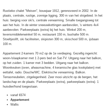
Rustieke chalet "Meisen", bouwjaar 1912, gerenoveerd in 2002. In de
plaats, centrale, rustige, zonnige ligging, 300 m van het skigebied. In het
huis: berging voor ski's, centrale verwarming. Smalle toegangsweg tot
aan het huis. In de winter sneeuwkettingen aanbevolen, 's winters 4x4
aanbevolen. Parkeerplaats (extra) bij het huis. Winkel 200 m,
levensmiddelenwinkel 50 m, restaurant 150 m, bushalte 500 m.
Stoeltjeslift, ski faciliteiten, skipisten 300 m, skischool 500 m, ijsbaan
100 m.
Appartement 2-kamers 70 m2 op de 1e verdieping. Gezellig ingericht:
woon-/slaapkamer met 1 2-pers bed en Sat-TV. Uitgang naar het balkon,
op het zuiden. 1 kamer met 3 bedden. Uitgang naar het balkon.
Woonkeuken (oven, afwasmachine, 4 keramische glas kookplaten) met
eettafel, radio. Douche/WC. Elektrische verwarming. Balkon.
Terrasmeubelen, zitgelegenheid. Zeer mooi uitzicht op de bergen, het
landschap en de plaats. Parkeerplaats (extra), parkeerplaats (extra). 1
huisdier/hond toegestaan.
vanaf
€674
Appartement
Wallis