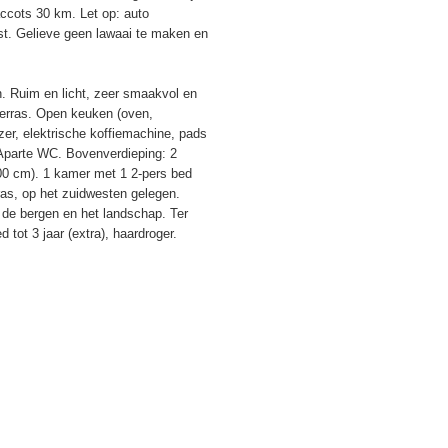
ccots 30 km. Let op: auto
st. Gelieve geen lawaai te maken en
n. Ruim en licht, zeer smaakvol en
 terras. Open keuken (oven,
er, elektrische koffiemachine, pads
 Aparte WC. Bovenverdieping: 2
00 cm). 1 kamer met 1 2-pers bed
as, op het zuidwesten gelegen.
, de bergen en het landschap. Ter
 tot 3 jaar (extra), haardroger.