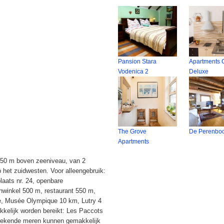
Pansion Stara
Apartments C
Vodenica 2
Deluxe
The Grove
De Perenbo
Apartments
750 m boven zeeniveau, van 2
p het zuidwesten. Voor alleengebruik:
laats nr. 24, openbare
enwinkel 500 m, restaurant 550 m,
e, Musée Olympique 10 km, Lutry 4
elijk worden bereikt: Les Paccots
Bekende meren kunnen gemakkelijk