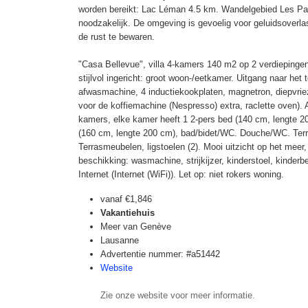
worden bereikt: Lac Léman 4.5 km. Wandelgebied Les Pa
noodzakelijk. De omgeving is gevoelig voor geluidsoverla
de rust te bewaren.
"Casa Bellevue", villa 4-kamers 140 m2 op 2 verdiepinge
stijlvol ingericht: groot woon-/eetkamer. Uitgang naar het
afwasmachine, 4 inductiekookplaten, magnetron, diepvriez
voor de koffiemachine (Nespresso) extra, raclette oven).
kamers, elke kamer heeft 1 2-pers bed (140 cm, lengte 2
(160 cm, lengte 200 cm), bad/bidet/WC. Douche/WC. Terr
Terrasmeubelen, ligstoelen (2). Mooi uitzicht op het meer
beschikking: wasmachine, strijkijzer, kinderstoel, kinderbed
Internet (Internet (WiFi)). Let op: niet rokers woning.
vanaf
€1,846
Vakantiehuis
Meer van Genève
Lausanne
Advertentie nummer: #a51442
Website
Zie onze website voor meer informatie.