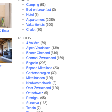
Camping
(61)
Bed en breakfast
(3)
Hotel
(8)
Appartement
(2980)
Vakantiehuis
(390)
Chalet
(30)
-Enter -
REGIOS
4 Vallées
(59)
Alpen Vaudoises
(139)
Berner Oberland
(616)
Centraal Zwitserland
(159)
Engadin
(206)
om
Espace Mittelland
(23)
Genferseeregion
(30)
Mittelbünden
(126)
Nordwestschweiz
(2)
Oost Zwitserland
(120)
Ostschweiz
(5)
Prättigau
(95)
Surselva
(168)
Tessin
(7)