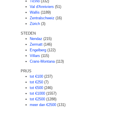
Ticino
(332)
Val d'Anniviers
(51)
Wallis
(1189)
Zentralschweiz
(16)
Zürich
(3)
STEDEN
Nendaz
(215)
Zermatt
(146)
Engelberg
(122)
Villars
(115)
Crans-Montana
(113)
PRIJS
tot €100
(237)
tot €250
(7)
tot €500
(246)
tot €1000
(1557)
tot €2500
(1288)
meer dan €2500
(131)